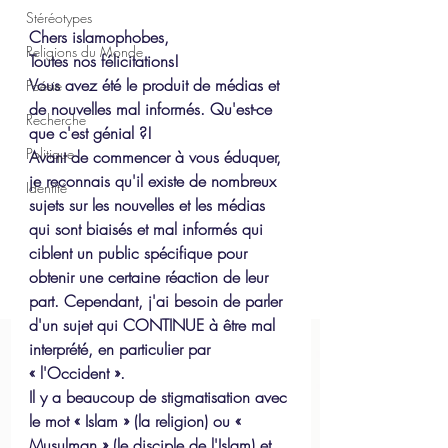
Stéréotypes
Chers islamophobes,
Religions du Monde
Toutes nos félicitations!
Vous avez été le produit de médias et 
Poésie
de nouvelles mal informés. Qu'est-ce 
Recherche
que c'est génial ?!
Politique
Avant de commencer à vous éduquer, 
je reconnais qu'il existe de nombreux 
Identité
sujets sur les nouvelles et les médias 
qui sont biaisés et mal informés qui 
ciblent un public spécifique pour 
obtenir une certaine réaction de leur 
part. Cependant, j'ai besoin de parler 
d'un sujet qui CONTINUE à être mal 
interprété, en particulier par 
« l'Occident ».
Il y a beaucoup de stigmatisation avec 
le mot « Islam » (la religion) ou « 
Musulman » (le disciple de l'Islam) et 